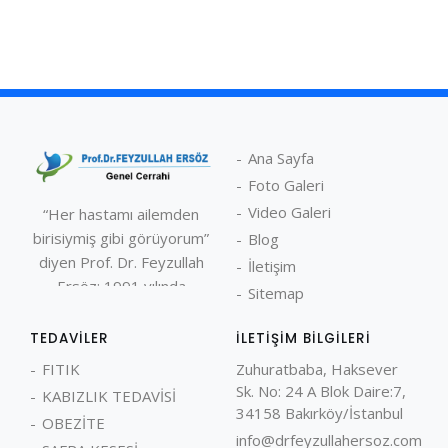
Ana Sayfa
Foto Galeri
Video Galeri
“Her hastamı ailemden
birisiymiş gibi görüyorum”
Blog
diyen Prof. Dr. Feyzullah
İletişim
Ersöz; 1991 yılında
Sitemap
İstanbul Üniversitesi
Cerrahpaşa Tıp
TEDAVILER
İLETIŞIM BILGILERI
Fakültesi’nden mezun
FITIK
Zuhuratbaba, Haksever
oldu. Kısa bir süre Elazığ
Sk. No: 24 A Blok Daire:7,
KABIZLIK TEDAVİSİ
Devlet Hastanesi’nde
34158 Bakırköy/İstanbul
OBEZİTE
çalıştıktan sonra 1992
info@drfeyzullahersoz.com