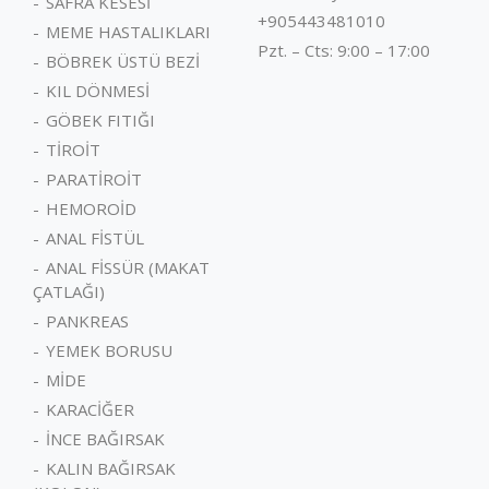
SAFRA KESESİ
yılında İstanbul Eğitim ve
+905443481010
MEME HASTALIKLARI
Araştırma Hastanesi
Pzt. – Cts: 9:00 – 17:00
(Samatya Hastanesi)
BÖBREK ÜSTÜ BEZİ
Genel Cerrahi bölümünde
KIL DÖNMESİ
ihtisas yapmaya başladı.
GÖBEK FITIĞI
TİROİT
PARATİROİT
HEMOROİD
ANAL FİSTÜL
ANAL FİSSÜR (MAKAT
ÇATLAĞI)
PANKREAS
YEMEK BORUSU
MİDE
KARACİĞER
İNCE BAĞIRSAK
KALIN BAĞIRSAK