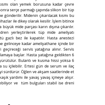
ş kısmı olan yemek borusuna kadar çevre
onra serçe parmağı çapında slikon bir tüp
e gönderilir. Midenin çıkarılacak kısmı bu
azlar ile dikey olarak kesilir. İşlem bitince
a büyük mide parçası karın dışına çıkarılır.
dren yerleştirilerek tüp mide ameliyatı
tü gazlı bez ile kapatılır. Hasta anestezi
 gelinceye kadar ameliyathane içinde bir
eçireceği servis yatağına alınır. Servis
lamaya başlar. Hasta yatağına geldikten 6
yürütülür. Bulantı ve kusma hissi yoksa 6
 su içilebilir. Ertesi gün de serum ve ilaç
i sürdürür. Öğlen ve akşam saatlerinde et
aşık yardımı ile yavaş yavaş içmeye alışır.
çebiliyor ve tüm bulguları stabil ise dreni