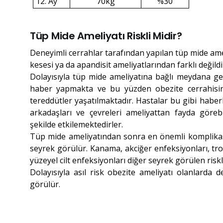
12. Ay
70kg
%30
Tüp Mide Ameliyatı Riskli Midir?
Deneyimli cerrahlar tarafından yapılan tüp mide ame
kesesi ya da apandisit ameliyatlarından farklı değildi
Dolayısıyla tüp mide ameliyatına bağlı meydana 
haber yapmakta ve bu yüzden obezite cerrahisi
tereddütler yaşatılmaktadır. Hastalar bu gibi haberle
arkadaşları ve çevreleri ameliyattan fayda göre
şekilde etkilemektedirler.
Tüp mide ameliyatından sonra en önemli komplika
seyrek görülür. Kanama, akciğer enfeksiyonları, tr
yüzeyel cilt enfeksiyonları diğer seyrek görülen riskl
Dolayısıyla asıl risk obezite ameliyatı olanlarda 
görülür.