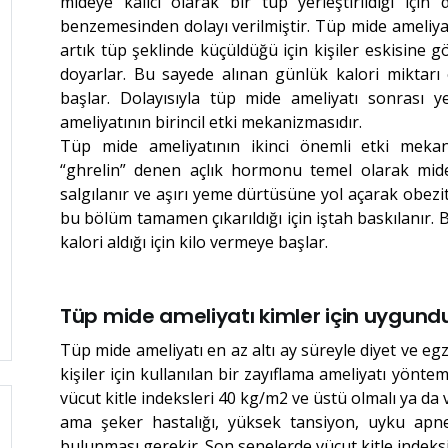
mideye kalıcı olarak bir tüp yerleştirildiği için
benzemesinden dolayı verilmiştir. Tüp mide ameliy
artık tüp şeklinde küçüldüğü için kişiler eskisine 
doyarlar. Bu sayede alınan günlük kalori miktarı 
başlar. Dolayısıyla tüp mide ameliyatı sonrası 
ameliyatının birincil etki mekanizmasıdır.
Tüp mide ameliyatının ikinci önemli etki mekan
“ghrelin” denen açlık hormonu temel olarak mid
salgılanır ve aşırı yeme dürtüsüne yol açarak obezi
bu bölüm tamamen çıkarıldığı için iştah baskılanır. 
kalori aldığı için kilo vermeye başlar.
Tüp mide ameliyatı kimler için uygund
Tüp mide ameliyatı en az altı ay süreyle diyet ve 
kişiler için kullanılan bir zayıflama ameliyatı yöntem
vücut kitle indeksleri 40 kg/m2 ve üstü olmalı ya da
ama şeker hastalığı, yüksek tansiyon, uyku apne
bulunması gerekir. Son senelerde vücut kitle indeksi