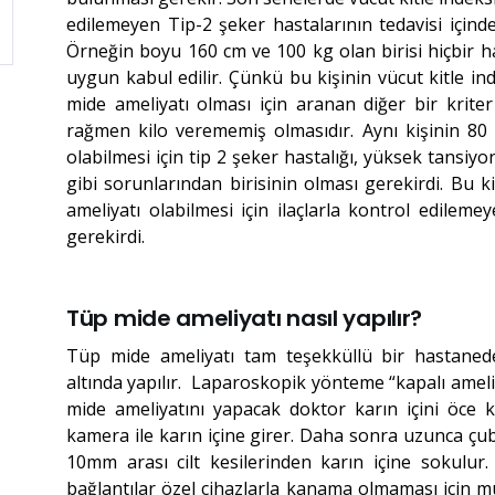
edilemeyen Tip-2 şeker hastalarının tedavisi içind
Örneğin boyu 160 cm ve 100 kg olan birisi hiçbir ha
uygun kabul edilir. Çünkü bu kişinin vücut kitle in
mide ameliyatı olması için aranan diğer bir kriter
rağmen kilo verememiş olmasıdır. Aynı kişinin 80 
olabilmesi için tip 2 şeker hastalığı, yüksek tansi
gibi sorunlarından birisinin olması gerekirdi. Bu 
ameliyatı olabilmesi için ilaçlarla kontrol edilem
gerekirdi.
Tüp mide ameliyatı nasıl yapılır?
Tüp mide ameliyatı tam teşekküllü bir hastaned
altında yapılır. Laparoskopik yönteme “kapalı amel
mide ameliyatını yapacak doktor karın içini öce ka
kamera ile karın içine girer. Daha sonra uzunca çub
10mm arası cilt kesilerinden karın içine sokulur.
bağlantılar özel cihazlarla kanama olmaması için mü