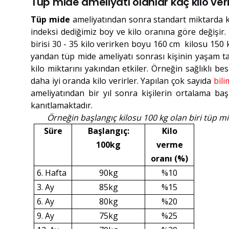
Tüp mide ameliyatı olanlar kaç kilo ver
Tüp mide
ameliyatından sonra standart miktarda kil
indeksi dediğimiz boy ve kilo oranına göre değişir
birisi 30 - 35 kilo verirken boyu 160 cm kilosu 150 kg
yandan tüp mide ameliyatı sonrası kişinin yaşam tar
kilo miktarını yakından etkiler. Örneğin sağlıklı b
daha iyi oranda kilo verirler. Yapılan çok sayıda
bili
ameliyatından bir yıl sonra kişilerin ortalama başl
kanıtlamaktadır.
Örneğin başlangıç kilosu 100 kg olan biri tüp mi
Süre
Başlangıç:
Kilo
100kg
verme
oranı (%)
6. Hafta
90kg
%10
3. Ay
85kg
%15
6. Ay
80kg
%20
9. Ay
75kg
%25