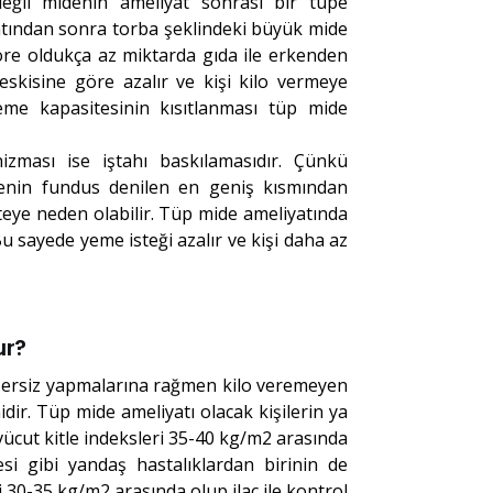
 değil midenin ameliyat sonrası bir tüpe
atından sonra torba şeklindeki büyük mide
göre oldukça az miktarda gıda ile erkenden
eskisine göre azalır ve kişi kilo vermeye
yeme kapasitesinin kısıtlanması tüp mide
izması ise iştahı baskılamasıdır. Çünkü
enin fundus denilen en geniş kısmından
teye neden olabilir. Tüp mide ameliyatında
Bu sayede yeme isteği azalır ve kişi daha az
ur?
egzersiz yapmalarına rağmen kilo veremeyen
idir. Tüp mide ameliyatı olacak kişilerin ya
 vücut kitle indeksleri 35-40 kg/m2 arasında
si gibi yandaş hastalıklardan birinin de
 30-35 kg/m2 arasında olup ilaç ile kontrol