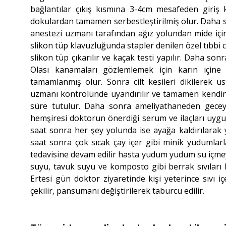
bağlantılar çıkış kısmına 3-4cm mesafeden giri
dokulardan tamamen serbestleştirilmiş olur. Daha s
anestezi uzmanı tarafından ağız yolundan mide için
slikon tüp klavuzluğunda stapler denilen özel tıbbi cih
slikon tüp çıkarılır ve kaçak testi yapılır. Daha sonr
Olası kanamaları gözlemlemek için karın içine 
tamamlanmış olur. Sonra cilt kesileri dikilerek üs
uzmanı kontrolünde uyandırılır ve tamamen kendine
süre tutulur. Daha sonra ameliyathaneden geceyi g
hemşiresi doktorun önerdiği serum ve ilaçları uygu
saat sonra her şey yolunda ise ayağa kaldırılarak 
saat sonra çok sıcak çay içer gibi minik yudumlarla
tedavisine devam edilir hasta yudum yudum su içmey
suyu, tavuk suyu ve komposto gibi berrak sıvıları k
Ertesi gün doktor ziyaretinde kişi yeterince sıvı i
çekilir, pansumanı değiştirilerek taburcu edilir.