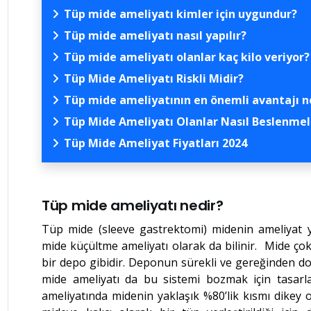
Tüp mide ameliyatı kimler için uygundur?
Tüp mide ameliyatı nasıl yapılır?
Tüp mide ameliyatı olanlar kaç kilo veriyor?
Tüp Mide Ameliyatı Riskli Midir?
Tüp mide ameliyatının en önemli avantajı n
Tüp Mide Ameliyatı Olanlar Nasıl Beslenmel
Tüp Mide Ameliyat Fiyatları 2024
Tüp mide ameliyatı nedir?
Tüp mide (sleeve gastrektomi) midenin ameliyat yo
mide küçültme ameliyatı olarak da bilinir. Mide çok
bir depo gibidir. Deponun sürekli ve gereğinden do
mide ameliyatı da bu sistemi bozmak için tasarl
ameliyatında midenin yaklaşık %80’lik kısmı dikey ol