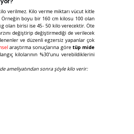
iyor?
o verilmez. Kilo verme miktarı vücut kitle
. Örneğin boyu bir 160 cm kilosu 100 olan
 olan birisi ise 45- 50 kilo verecektir. Öte
zını değiştirip değiştirmediği de verilecek
eslenenler ve düzenli egzersiz yapanlar çok
msel
araştırma sonuçlarına göre
tüp mide
angıç kilolarının %30’unu verebildiklerini
de ameliyatından sonra şöyle kilo verir: