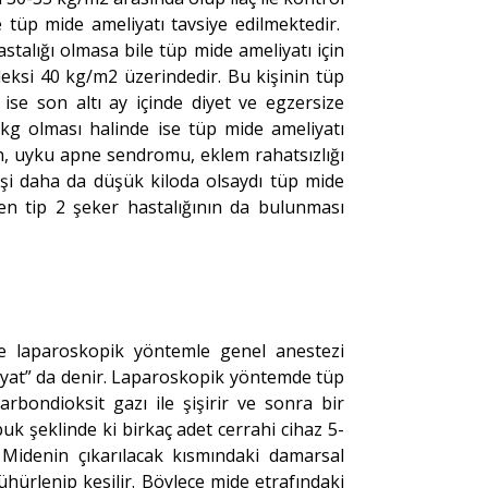
e tüp mide ameliyatı tavsiye edilmektedir.
stalığı olmasa bile tüp mide ameliyatı için
deksi 40 kg/m2 üzerindedir. Bu kişinin tüp
 ise son altı ay içinde diyet ve egzersize
kg olması halinde ise tüp mide ameliyatı
yon, uyku apne sendromu, eklem rahatsızlığı
kişi daha da düşük kiloda olsaydı tüp mide
eyen tip 2 şeker hastalığının da bulunması
e laparoskopik yöntemle genel anestezi
iyat” da denir. Laparoskopik yöntemde tüp
rbondioksit gazı ile şişirir ve sonra bir
uk şeklinde ki birkaç adet cerrahi cihaz 5-
 Midenin çıkarılacak kısmındaki damarsal
hürlenip kesilir. Böylece mide etrafındaki