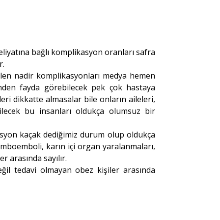
liyatına bağlı komplikasyon oranları safra
r.
gelen nadir komplikasyonları medya hemen
nden fayda görebilecek pek çok hastaya
ri dikkatte almasalar bile onların aileleri,
bilecek bu insanları oldukça olumsuz bir
syon kaçak dediğimiz durum olup oldukça
omboemboli, karın içi organ yaralanmaları,
er arasında sayılır.
değil tedavi olmayan obez kişiler arasında