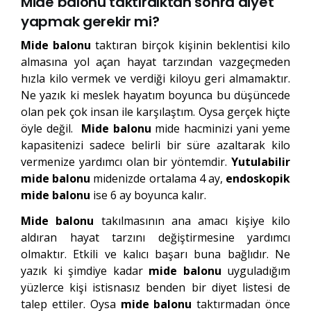
Mide balonu taktırdıktan sonra diyet
yapmak gerekir mi?
Mide balonu
taktıran birçok kişinin beklentisi kilo
almasına yol açan hayat tarzından vazgeçmeden
hızla kilo vermek ve verdiği kiloyu geri almamaktır.
Ne yazık ki meslek hayatım boyunca bu düşüncede
olan pek çok insan ile karşılaştım. Oysa gerçek hiçte
öyle değil.
Mide balonu
mide hacminizi yani yeme
kapasitenizi sadece belirli bir süre azaltarak kilo
vermenize yardımcı olan bir yöntemdir.
Yutulabilir
mide balonu
midenizde ortalama 4 ay,
endoskopik
mide balonu
ise 6 ay boyunca kalır.
Mide balonu
takılmasının ana amacı kişiye kilo
aldıran hayat tarzını değiştirmesine yardımcı
olmaktır. Etkili ve kalıcı başarı buna bağlıdır. Ne
yazık ki şimdiye kadar
mide balonu
uyguladığım
yüzlerce kişi istisnasız benden bir diyet listesi de
talep ettiler. Oysa
mide balonu
taktırmadan önce