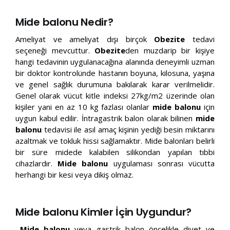
Mide balonu Nedir?
Ameliyat ve ameliyat dışı birçok
Obezite
tedavi
seçeneği mevcuttur.
Obezite
den muzdarip bir kişiye
hangi tedavinin uygulanacağına alanında deneyimli uzman
bir doktor kontrolünde hastanın boyuna, kilosuna, yaşına
ve genel sağlık durumuna bakılarak karar verilmelidir.
Genel olarak vücut kitle indeksi 27kg/m2 üzerinde olan
kişiler yani en az 10 kg fazlası olanlar
mide balonu
için
uygun kabul edilir. İntragastrik balon olarak bilinen
mide
balonu
tedavisi ile asıl amaç kişinin yediği besin miktarını
azaltmak ve tokluk hissi sağlamaktır. Mide balonları belirli
bir süre midede kalabilen silikondan yapılan tıbbi
cihazlardır.
Mide balonu
uygulaması sonrası vücutta
herhangi bir kesi veya dikiş olmaz.
Mide balonu Kimler İçin Uygundur?
Mide balonu
veya gastrik balon öncelikle diyet ve