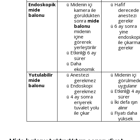
Endoskopik
Midenin içi
Hafif
ü
ü
mide
kamera ile
derecede
balonu
görüldükten
anestezi
sonra
mide
gerekir
balonu
6 ay sonra
ü
midenin
yine
içine
endoskop
görerek
ile çıkarm
yerleştirilir
gerekir
Etkinliği 6 ay
ü
sürer
Daha
ü
ekonomik
Yutulabilir
Anestezi
Midenin içi
ü
ü
mide
gerekmez
görülmed
balonu
Endoskopi
uygulanır
ü
Etkinliği 4 a
gerekmez
ü
4 ay sonra
sürer
ü
İki defa ışın
eriyerek
ü
tuvalet yolu
alınır
ile çıkar
Fiyatı daha
ü
yüksek