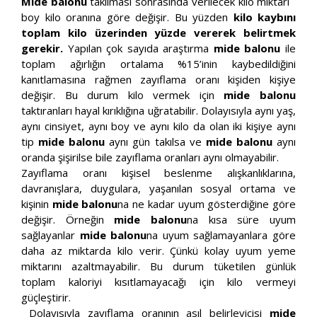
Mide balonu
takılması sonrasında verilecek kilo miktarı
boy kilo oranına göre değişir. Bu yüzden
kilo kaybını
toplam kilo üzerinden yüzde vererek belirtmek
gerekir.
Yapılan çok sayıda araştırma
mide balonu
ile
toplam ağırlığın ortalama %15’inin kaybedildiğini
kanıtlamasına rağmen zayıflama oranı kişiden kişiye
değişir. Bu durum kilo vermek için
mide balonu
taktıranları hayal kırıklığına uğratabilir. Dolayısıyla aynı yaş,
aynı cinsiyet, aynı boy ve aynı kilo da olan iki kişiye aynı
tip
mide balonu
aynı gün takılsa ve
mide balonu
aynı
oranda şişirilse bile zayıflama oranları aynı olmayabilir.
Zayıflama oranı kişisel beslenme alışkanlıklarına,
davranışlara, duygulara, yaşanılan sosyal ortama ve
kişinin
mide balonu
na ne kadar uyum gösterdiğine göre
değişir. Örneğin
mide balonu
na kısa süre uyum
sağlayanlar
mide balonu
na uyum sağlamayanlara göre
daha az miktarda kilo verir. Çünkü kolay uyum yeme
miktarını azaltmayabilir. Bu durum tüketilen günlük
toplam kaloriyi kısıtlamayacağı için kilo vermeyi
güçleştirir.
Dolayısıyla zayıflama oranının asıl belirleyicisi
mide