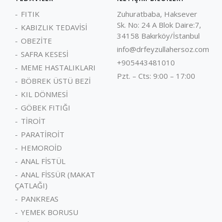
Fakültesi’nden mezun
FITIK
Zuhuratbaba, Haksever
oldu. Kısa bir süre Elazığ
Sk. No: 24 A Blok Daire:7,
KABIZLIK TEDAVİSİ
Devlet Hastanesi’nde
34158 Bakırköy/İstanbul
OBEZİTE
çalıştıktan sonra 1992
info@drfeyzullahersoz.com
SAFRA KESESİ
yılında İstanbul Eğitim ve
+905443481010
MEME HASTALIKLARI
Araştırma Hastanesi
Pzt. – Cts: 9:00 – 17:00
(Samatya Hastanesi)
BÖBREK ÜSTÜ BEZİ
Genel Cerrahi bölümünde
KIL DÖNMESİ
ihtisas yapmaya başladı.
GÖBEK FITIĞI
TİROİT
PARATİROİT
HEMOROİD
ANAL FİSTÜL
ANAL FİSSÜR (MAKAT
ÇATLAĞI)
PANKREAS
YEMEK BORUSU