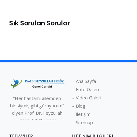
Sık Sorulan Sorular
Ana Sayfa
Foto Galeri
Video Galeri
“Her hastamı ailemden
birisiymiş gibi görüyorum”
Blog
diyen Prof. Dr. Feyzullah
İletişim
Ersöz; 1991 yılında
Sitemap
İstanbul Üniversitesi
Cerrahpaşa Tıp
TEDAVILER
İLETIŞIM BILGILERI