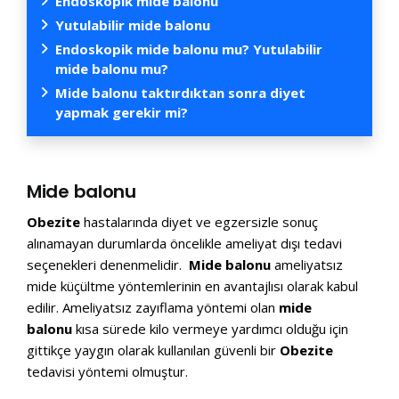
Endoskopik mide balonu
Yutulabilir mide balonu
Endoskopik mide balonu mu? Yutulabilir
mide balonu mu?
Mide balonu taktırdıktan sonra diyet
yapmak gerekir mi?
Mide balonu
Obezite
hastalarında diyet ve egzersizle sonuç
alınamayan durumlarda öncelikle ameliyat dışı tedavi
seçenekleri denenmelidir.
Mide balonu
ameliyatsız
mide küçültme yöntemlerinin en avantajlısı olarak kabul
edilir. Ameliyatsız zayıflama yöntemi olan
mide
balonu
kısa sürede kilo vermeye yardımcı olduğu için
gittikçe yaygın olarak kullanılan güvenli bir
Obezite
tedavisi yöntemi olmuştur.