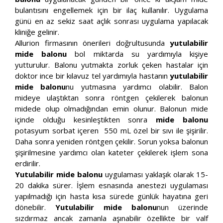
bulantısını engellemek için bir ilaç kullanılır. Uygulama
günü en az sekiz saat açlık sonrası uygulama yapılacak
kliniğe gelinir.
Allurion firmasının önerileri doğrultusunda
yutulabilir
mide balonu
bol miktarda su yardımıyla kişiye
yutturulur. Balonu yutmakta zorluk çeken hastalar için
doktor ince bir kılavuz tel yardımıyla hastanın
yutulabilir
mide balonu
nu yutmasına yardımcı olabilir. Balon
mideye ulaştıktan sonra röntgen çekilerek balonun
midede olup olmadığından emin olunur. Balonun mide
içinde olduğu kesinleştikten sonra
mide balonu
potasyum sorbat içeren 550 mL özel bir sıvı ile şişirilir.
Daha sonra yeniden röntgen çekilir. Sorun yoksa balonun
şişirilmesine yardımcı olan kateter çekilerek işlem sona
erdirilir.
Yutulabilir mide balonu
uygulaması yaklaşık olarak 15-
20 dakika sürer. İşlem esnasında anestezi uygulaması
yapılmadığı için hasta kısa sürede günlük hayatına geri
dönebilir.
Yutulabilir mide balonu
nun üzerinde
sızdırmaz ancak zamanla aşınabilir özellikte bir valf