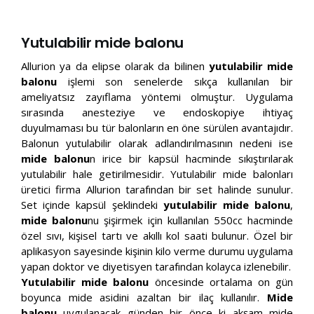
Yutulabilir mide balonu
Allurion ya da elipse olarak da bilinen
yutulabilir mide
balonu
işlemi son senelerde sıkça kullanılan bir
ameliyatsız zayıflama yöntemi olmuştur. Uygulama
sırasında anesteziye ve endoskopiye ihtiyaç
duyulmaması bu tür balonların en öne sürülen avantajıdır.
Balonun yutulabilir olarak adlandırılmasının nedeni ise
mide balonu
n irice bir kapsül hacminde sıkıştırılarak
yutulabilir hale getirilmesidir. Yutulabilir mide balonları
üretici firma Allurion tarafından bir set halinde sunulur.
Set içinde kapsül şeklindeki
yutulabilir mide balonu
,
mide balonu
nu şişirmek için kullanılan 550cc hacminde
özel sıvı, kişisel tartı ve akıllı kol saati bulunur. Özel bir
aplikasyon sayesinde kişinin kilo verme durumu uygulama
yapan doktor ve diyetisyen tarafından kolayca izlenebilir.
Yutulabilir mide balonu
öncesinde ortalama on gün
boyunca mide asidini azaltan bir ilaç kullanılır.
Mide
balonu
uygulanacak günden bir önce ki akşam mide