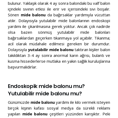
bulunur. Yaklaşık olarak 4 ay sonra balondaki bu valf balon
içindeki sıvının etkisi ile erir ve içerisindeki sıvı boşalır.
Sönen
mide balonu
da bağırsaklar yardımıyla vücuttan
atılır. Dolayısıyla yutulabilir mide balonlarının endoskopi
yardımı ile çıkarılmasına gerek yoktur. Ancak çok nadirde
olsa bazen sönmüş yutulabilir mide balonları
bağırsaklardan geçerken tıkanmaya yol açabilir. Tıkanma;
acil olarak müdahale edilmesi gereken bir durumdur.
Dolayısıyla
yutulabilir mide balonu
taktıran kişiler balon
takıldıktan 3-4 ay sonra anormal karın ağrısı, bulantı ve
kusma hissederlerse mutlaka en yakın sağlık kuruluşlarına
başvurmalıdırlar.
Endoskopik mide balonu mu?
Yutulabilir mide balonu mu?
Günümüzde
mide balonu
yardımı ile kilo vermek isteyen
birçok kişinin kafası sosyal medya da sürekli reklamı
yapılan
mide balonu
çeşitleri yüzünden karışıktır. Peki