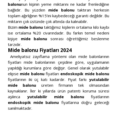
balonu
nun kişinin yeme miktarını ne kadar frenlediğine
bağlıdır. Bu yüzden
mide balonu
taktıran herkesin
toplam ağırlığının %15’ini kaybedeceği garanti değildir. Bu
miktarın çok üstünde çok altında da kalınabilir.
Bizim
mide balonu
taktığımız kişilerin ortalama kilo kaybı
ise ortalama %20 civarındadır. Bu farkın temel nedeni
kişiye
mide balonu
sonrası öğrettiğimiz beslenme
tarzıdır.
Mide balonu Fiyatları 2024
Ameliyatsız zayıflama yöntemi olan mide balonlarının
fiyatları mide balonlarının çeşidine göre, uygulamanın
yapıldığı kurumlara göre değişir. Genel olarak yutulabilir
elipse
mide balonu
fiyatları
endoskopik mide balonu
fiyatlarının iki üç katı kadardır. Fiyat farkı
yutulabilir
mide balonu
üreten firmanın tek olmasından
kaynaklanır. İler ki yıllarda ürün patenti koruma süresi
aşılınca
yutulabilir mide balonu
fiyatlarının
endoskopik mide balonu
fiyatlarına doğru geleceği
sanılmaktadır.