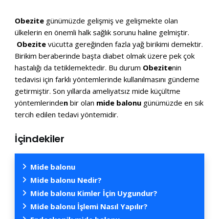
Obezite
günümüzde gelişmiş ve gelişmekte olan
ülkelerin en önemli halk sağlık sorunu haline gelmiştir.
Obezite
vücutta gereğinden fazla yağ birikimi demektir.
Birikim beraberinde başta diabet olmak üzere pek çok
hastalığı da tetiklemektedir. Bu durum
Obezite
nin
tedavisi için farklı yöntemlerinde kullanılmasını gündeme
getirmiştir. Son yıllarda ameliyatsız mide küçültme
yöntemlerinde
n
bir olan
mide balonu
günümüzde en sık
tercih edilen tedavi yöntemidir.
İçindekiler
Mide balonu
Mide balonu Nedir?
Mide balonu Kimler İçin Uygundur?
Mide balonu İşlemi Nasıl Yapılır?