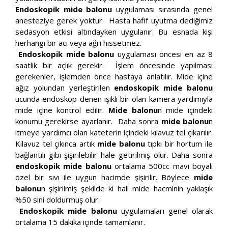
Endoskopik mide balonu
uygulaması sırasında genel
anesteziye gerek yoktur. Hasta hafif uyutma dediğimiz
sedasyon etkisi altındayken uygulanır. Bu esnada kişi
herhangi bir acı veya ağrı hissetmez.
Endoskopik mide balonu
uygulaması öncesi en az 8
saatlik bir açlık gerekir. İşlem öncesinde yapılması
gerekenler, işlemden önce hastaya anlatılır. Mide içine
ağız yolundan yerleştirilen
endoskopik mide balonu
ucunda endoskop denen ışıklı bir olan kamera yardımıyla
mide içine kontrol edilir.
Mide balonu
n mide içindeki
konumu gerekirse ayarlanır. Daha sonra
mide balonu
n
itmeye yardımcı olan kateterin içindeki kılavuz tel çıkarılır.
Kılavuz tel çıkınca artık
mide balonu
tıpkı bir hortum ile
bağlantılı gibi şişirilebilir hale getirilmiş olur. Daha sonra
endoskopik mide balonu
ortalama 500cc mavi boyalı
özel bir sıvı ile uygun hacimde şişirilir. Böylece
mide
balonu
n şişirilmiş şekilde ki hali mide hacminin yaklaşık
%50 sini doldurmuş olur.
Endoskopik mide balonu
uygulamaları genel olarak
ortalama 15 dakika içinde tamamlanır.