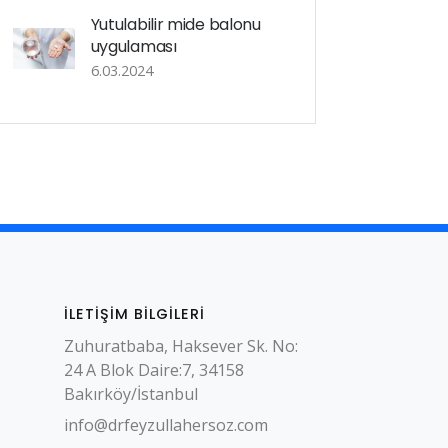
Yutulabilir mide balonu
uygulaması
6.03.2024
İLETIŞIM BILGILERI
Zuhuratbaba, Haksever Sk. No:
24 A Blok Daire:7, 34158
Bakırköy/İstanbul
info@drfeyzullahersoz.com