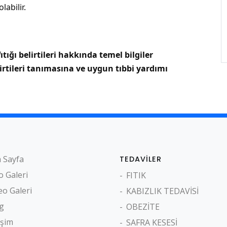
abilir.
tığı belirtileri hakkında temel bilgiler
lirtileri tanımasına ve uygun tıbbi yardımı
 Sayfa
TEDAVILER
o Galeri
FITIK
eo Galeri
KABIZLIK TEDAVİSİ
g
OBEZİTE
işim
SAFRA KESESİ