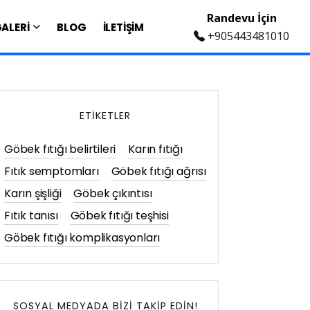
Randevu İçin
ALERİ
BLOG
İLETİŞİM
+905443481010
ETIKETLER
Göbek fıtığı belirtileri
Karın fıtığı
Fıtık semptomları
Göbek fıtığı ağrısı
Karın şişliği
Göbek çıkıntısı
Fıtık tanısı
Göbek fıtığı teşhisi
Göbek fıtığı komplikasyonları
SOSYAL MEDYADA BIZI TAKIP EDIN!